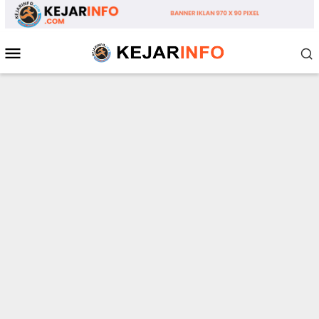
Loncat
ke
konten
Menu
Mobile