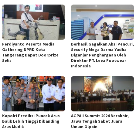
Ferdiyanto Peserta Media
Berhasil Gagalkan Aksi Pencuri,
Gathering DPRD Kota
Security Mega Darma Yudha
Tangerang Dapat Doorprize
Diganjar Penghargaan Oleh
Selis
Direktur PT. Leea Footwear
Indonesia
Kapolri Prediksi Puncak Arus
AGPAII Summit 2024 Berakhir,
Balik Lebih Tinggi Dibanding
Jawa Tengah Sabet Juara
Arus Mudik
Umum Olpain