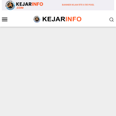
Loncat
ke
konten
Menu
Mobile