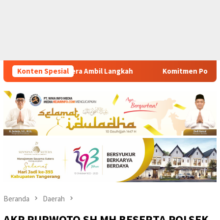
ah
Konten Spesial
Komitmen Polsek Tigaraksa Tindak Tegas Peredaran Ob
Beranda
Daerah
AKP PURWOTO SH MH BESERTA POLSEK