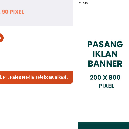
tutup
n
unikasi Jadi Sorotan Pelanggan