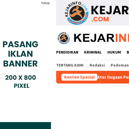
Loncat
tutup
ke
konten
PENDIDIKAN
KRIMINAL
HUKUM
TENTANG KAMI
Redaksi
Pedoman 
 Kades Buaran Bambu Atas Dugaan Pungutan Liar Pengurusan PM
Konten Spesial