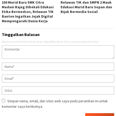
150 Murid Baru SMK Citra
Relawan TIK dan SMPN 2 Mauk
Madani Rajeg Dibekali Edukasi
Edukasi Murid Baru Sopan dan
Etika Bermedsos, Relawan TIK
Bijak Bermedia Sosial
Banten Ingatkan Jejak Digital
Mempengaruhi Dunia Kerja
Tinggalkan Balasan
Alamat email Anda tidak akan dipublikasikan.
Ruas yang wajib ditandai
*
Simpan nama, email, dan situs web saya pada peramban ini untuk
komentar saya berikutnya.