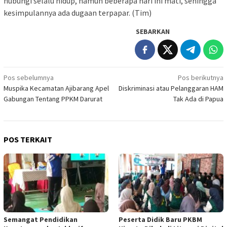
hubungi selalu hidup, namun beberapa hari ini mati, sehingga
kesimpulannya ada dugaan terpapar. (Tim)
SEBARKAN
Navigasi
Pos sebelumnya
Pos berikutnya
Muspika Kecamatan Ajibarang Apel
Diskriminasi atau Pelanggaran HAM
pos
Gabungan Tentang PPKM Darurat
Tak Ada di Papua
POS TERKAIT
Semangat Pendidikan
Peserta Didik Baru PKBM