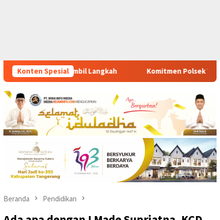
Komitmen Polsek Tigaraksa Tindak Tegas Peredaran Obat Ilega
Konten Spesial
Beranda
Pendidikan
Ada apa dengan I Made Supriatna, KCD