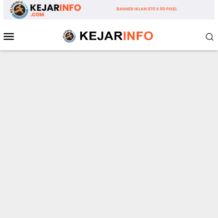
Loncat
ke
konten
Menu
Mobile