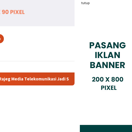
tutup
n
kasi Jadi Sorotan Pelanggan