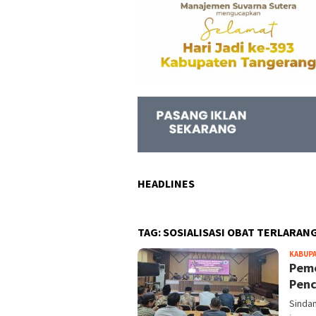
HEADLINES
TAG:
SOSIALISASI OBAT TERLARAN
KABUP
Peme
Penc
Sinda