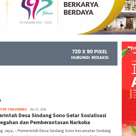
G
ATEN TANGERANG
Kejar
Mei 21, 2026
rintah Desa Sindang Sono Gelar Sosialisasi
Info
egahan dan Pemberantasan Narkoba
ng Jaya, – Pemerintah Desa Sindang Sono kecamatan Sindang