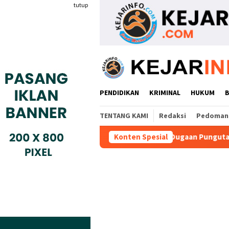
Loncat
tutup
ke
konten
PENDIDIKAN
KRIMINAL
HUKUM
TENTANG KAMI
Redaksi
Pedoman 
des Buaran Bambu Atas Dugaan Pungutan Liar Pengurusan PM 1
Konten Spesial