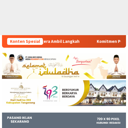
l Langkah
Konten Spesial
Komitmen Polsek Tigaraksa Tindak Tegas Pere