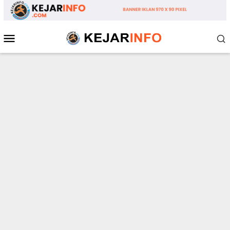
Loncat
ke
konten
Menu
Mobile