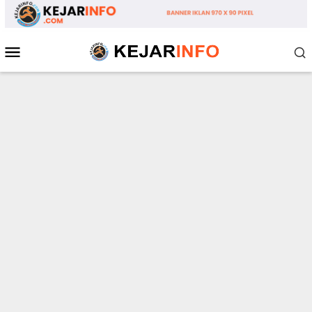
Loncat
ke
konten
Menu
Mobile