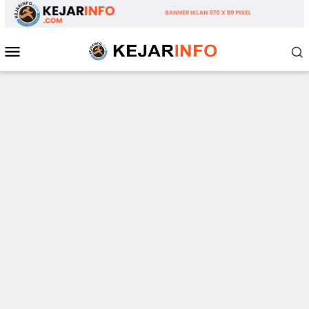
Loncat
ke
konten
Menu
Mobile