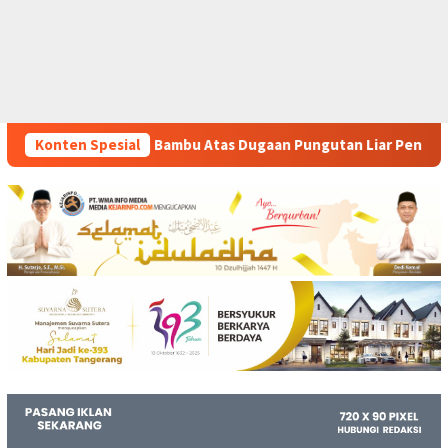
as Dugaan Pungutan Liar Pengurusan PM 1
Konten Spesial
Dianggap Tid