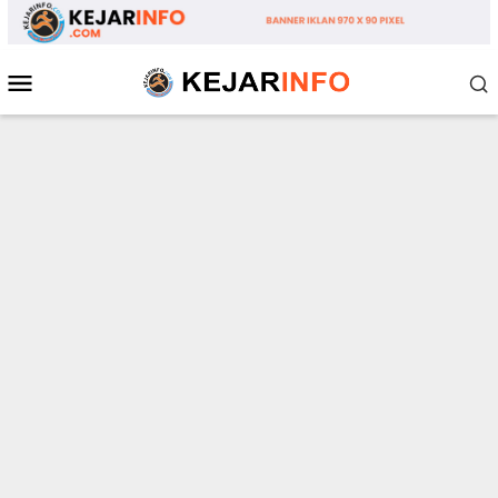
Loncat
ke
konten
Menu
Mobile