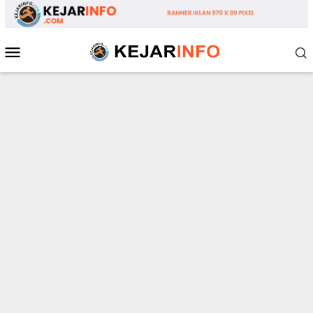
Loncat
ke
konten
Menu
Mobile