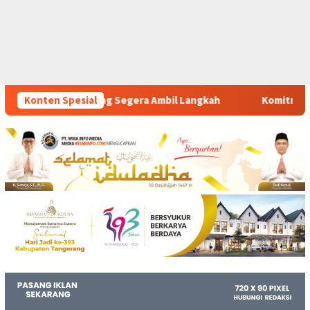
a Ambil Langkah
Konten Spesial
Komitmen Polsek Tigaraksa Tindak Tega