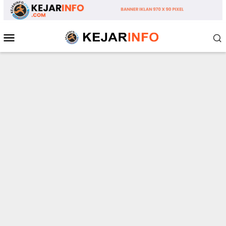
Loncat
ke
konten
Menu
Mobile