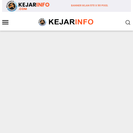
Loncat
ke
konten
Menu
Mobile