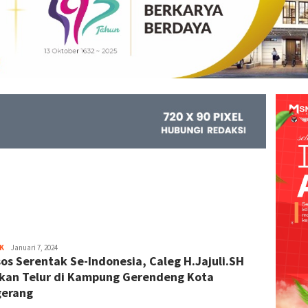
K
Kejar
Januari 7, 2024
os Serentak Se-Indonesia, Caleg H.Jajuli.SH
Info
kan Telur di Kampung Gerendeng Kota
gerang