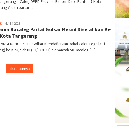
angerang – Caleg DPRD Provinsi Banten Dapil Banten 7 Kota
ang A dari partai […]
K
Kejar
Mei 13, 2023
ama Bacaleg Partai Golkar Resmi Diserahkan Ke
Info
Kota Tangerang
ANGERANG.-Partai Golkar mendaftarkan Bakal Calon Legislatif
eg) ke KPU, Sabtu (13/5/2023). Sebanyak 50 Bacaleg […]
Lihat Lainnya