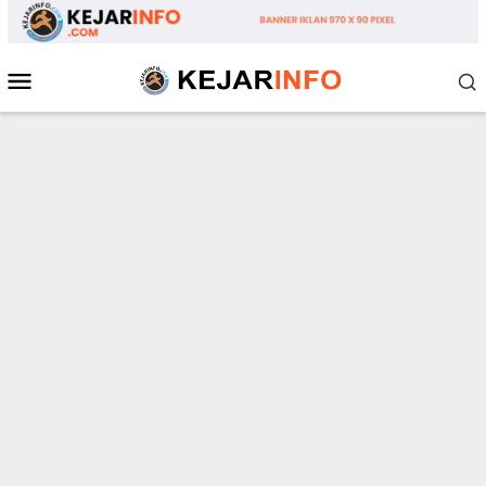
Loncat
ke
konten
Menu
Mobile