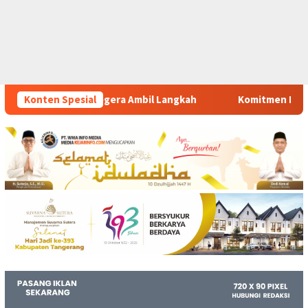
il Langkah
Konten Spesial
Komitmen Polsek Tigaraksa Tindak Tegas Per