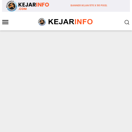
Loncat
ke
konten
Menu
Mobile