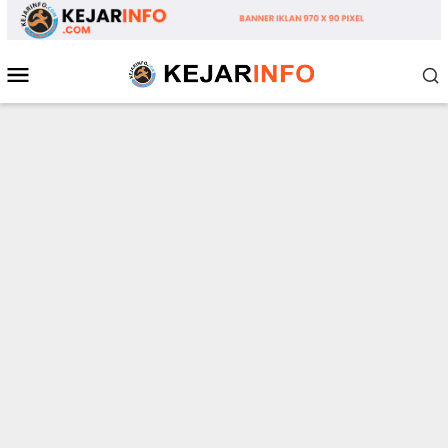
Loncat
ke
konten
Menu
Mobile