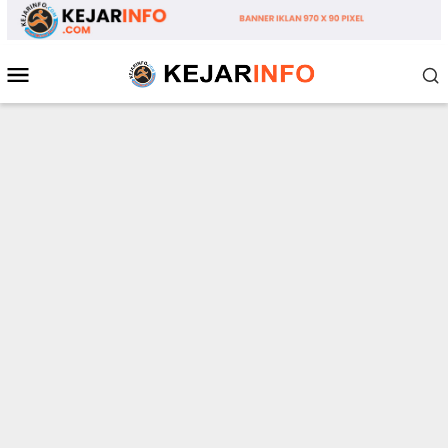
Loncat
ke
konten
Menu
Mobile