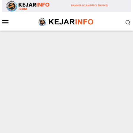
Loncat
ke
konten
Menu
Mobile