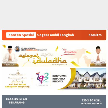
mbil Langkah
Konten Spesial
Komitmen Polsek Tigaraksa Tindak Tegas P