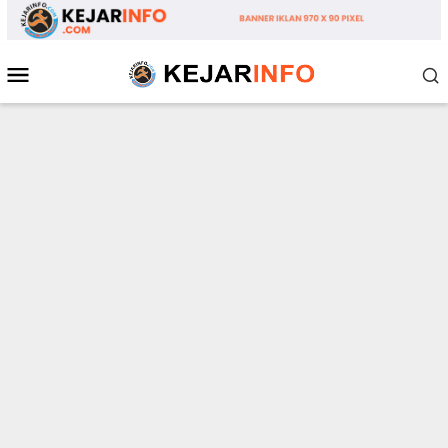
Loncat
ke
konten
Menu
Mobile