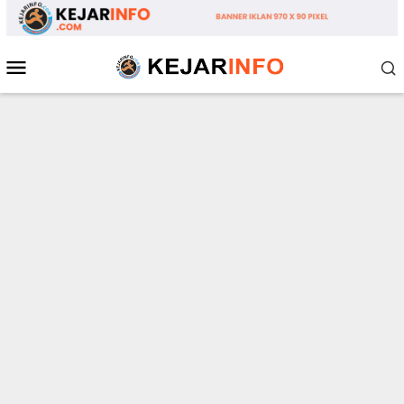
Loncat
ke
konten
Menu
Mobile