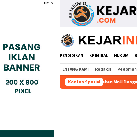
Loncat
tutup
ke
konten
PENDIDIKAN
KRIMINAL
HUKUM
TENTANG KAMI
Redaksi
Pedoman 
yokai Indonesia Kompeten Teken MoU Dengan BBPVP Serang
Konten Spesial