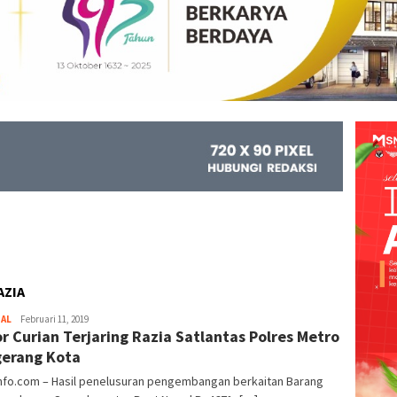
AZIA
NAL
Kejar
Februari 11, 2019
r Curian Terjaring Razia Satlantas Polres Metro
Info
erang Kota
info.com – Hasil penelusuran pengembangan berkaitan Barang