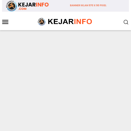
Loncat
ke
konten
Menu
Mobile