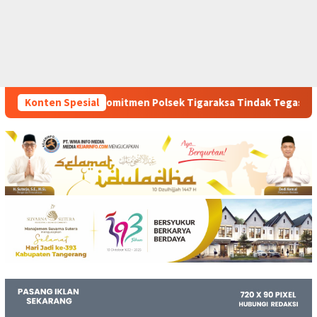
olsek Tigaraksa Tindak Tegas Peredaran Obat Ilegal, Dua Pela
Konten Spesial