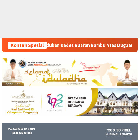
des Buaran Bambu Atas Dugaan Pungutan Liar Pengurusan PM 1
Konten Spesial