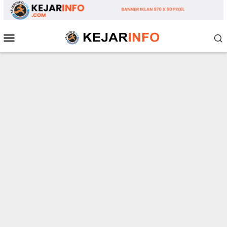
Loncat
ke
konten
Menu
Mobile