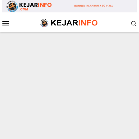
Loncat
ke
konten
Menu
Mobile