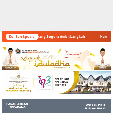
ra Ambil Langkah
Konten Spesial
Komitmen Polsek Tigaraksa Tindak Te