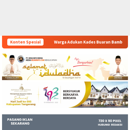
ga Adukan Kades Buaran Bambu Atas Dugaan Pungutan Liar Peng
Konten Spesial