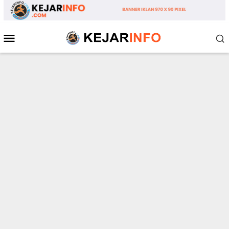
Loncat
ke
konten
Menu
Mobile