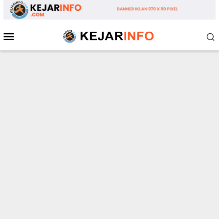
Loncat
ke
konten
Menu
Mobile