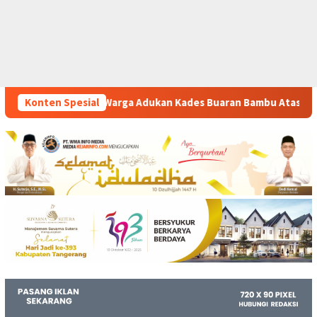
an Kades Buaran Bambu Atas Dugaan Pungutan Liar Pengurusan 
Konten Spesial