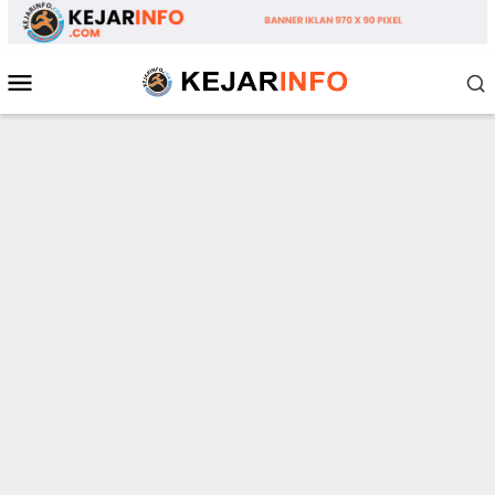
Loncat
ke
konten
Menu
Mobile