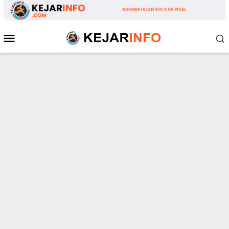
Loncat
ke
konten
Menu
Mobile