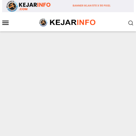
Loncat
ke
konten
Menu
Mobile