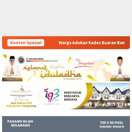
rga Adukan Kades Buaran Bambu Atas Dugaan Pungutan Liar Pe
Konten Spesial