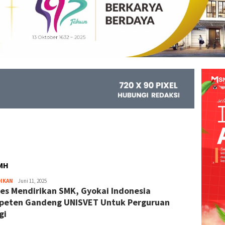
MH
DIKAN
Kejar
Juni 11, 2025
es Mendirikan SMK, Gyokai Indonesia
Info
eten Gandeng UNISVET Untuk Perguruan
gi