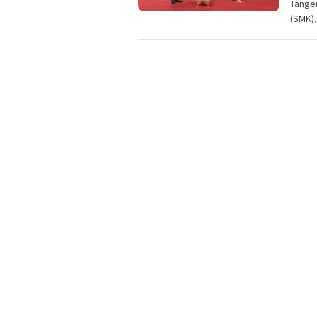
Tange
(SMK)