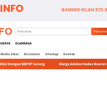
Pencaria
BUDAYA
OLAHRAGA
Media Siber
Disclaimer
Sitemap
Kontak
erang
Warga Adukan Kades Buaran Bambu Atas Dugaan Pu