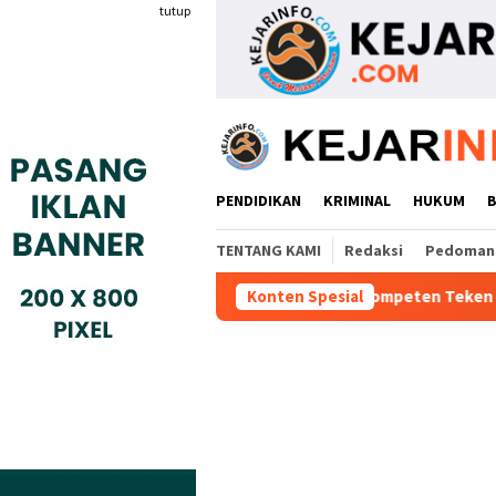
Loncat
tutup
ke
konten
PENDIDIKAN
KRIMINAL
HUKUM
TENTANG KAMI
Redaksi
Pedoman 
 Industri Gyokai Indonesia Kompeten Teken MoU Dengan BBPVP S
Konten Spesial