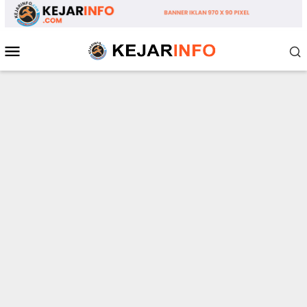
Loncat
ke
konten
Menu
Mobile