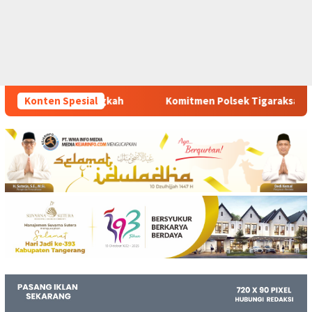
Komitmen Polsek Tigaraksa Tindak Tegas Peredaran Obat Ileg
Konten Spesial