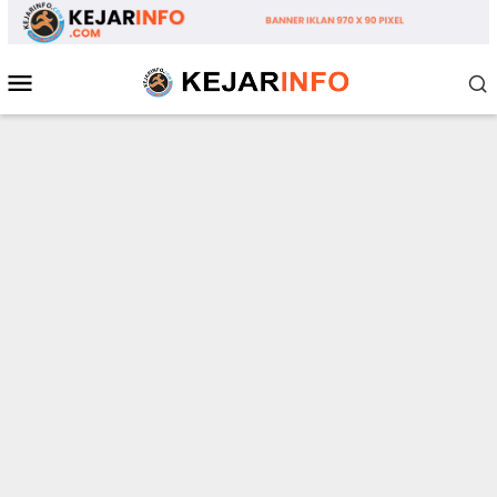
Loncat
ke
konten
Menu
Mobile