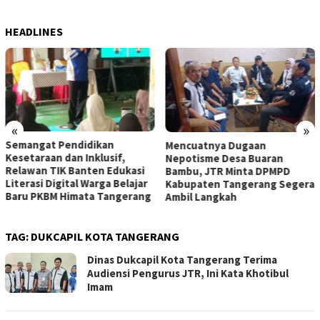
HEADLINES
«
»
Semangat Pendidikan
Mencuatnya Dugaan
Kesetaraan dan Inklusif,
Nepotisme Desa Buaran
Relawan TIK Banten Edukasi
Bambu, JTR Minta DPMPD
Literasi Digital Warga Belajar
Kabupaten Tangerang Segera
Baru PKBM Himata Tangerang
Ambil Langkah
TAG:
DUKCAPIL KOTA TANGERANG
Dinas Dukcapil Kota Tangerang Terima
Audiensi Pengurus JTR, Ini Kata Khotibul
Imam