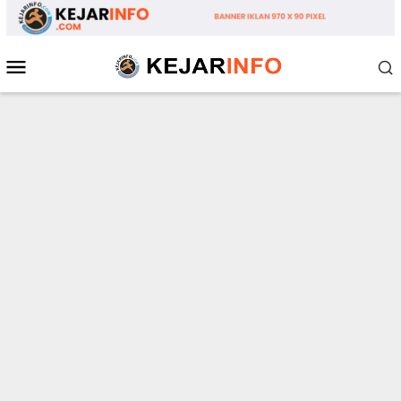
Loncat
ke
konten
Menu
Mobile