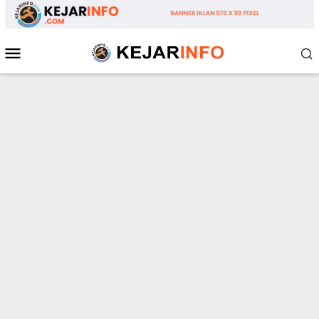
Loncat
ke
konten
Menu
Mobile