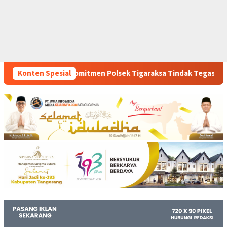
men Polsek Tigaraksa Tindak Tegas Peredaran Obat Ilegal, Dua 
Konten Spesial