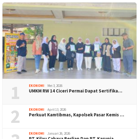
1
EKONOMI
Mei 3, 2026
UMKM RW 14 Ciceri Permai Dapat Sertifika…
2
EKONOMI
April 13, 2026
Perkuat Kamtibmas, Kapolsek Pasar Kemis …
EKONOMI
Januari 26, 2026
PT. Kilau Cahaya Berlian Dan PT. Karunia…