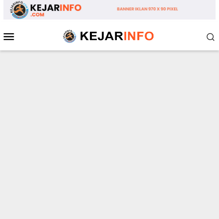
Loncat
ke
konten
Menu
Mobile