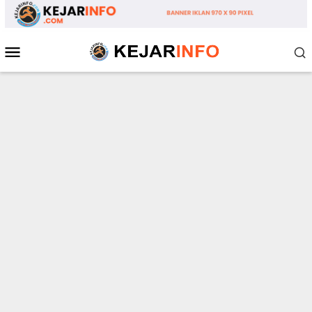
Loncat
ke
konten
Menu
Mobile