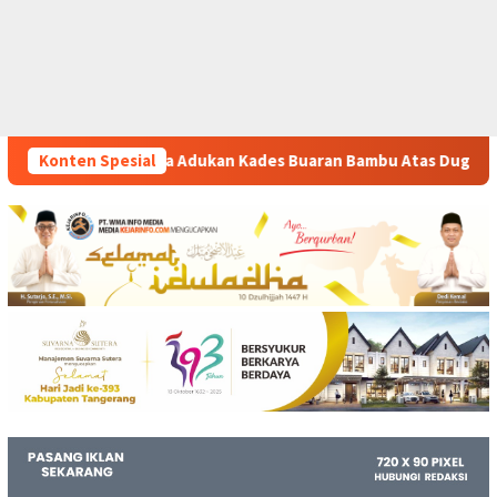
dukan Kades Buaran Bambu Atas Dugaan Pungutan Liar Pengurus
Konten Spesial