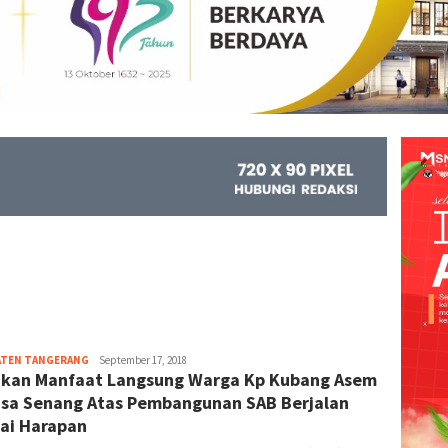
ATEN TANGERANG
Kejar
September 17, 2018
kan Manfaat Langsung Warga Kp Kubang Asem
Info
sa Senang Atas Pembangunan SAB Berjalan
ai Harapan