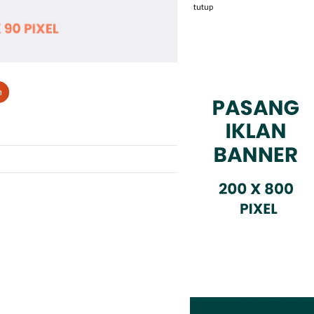
tutup
n