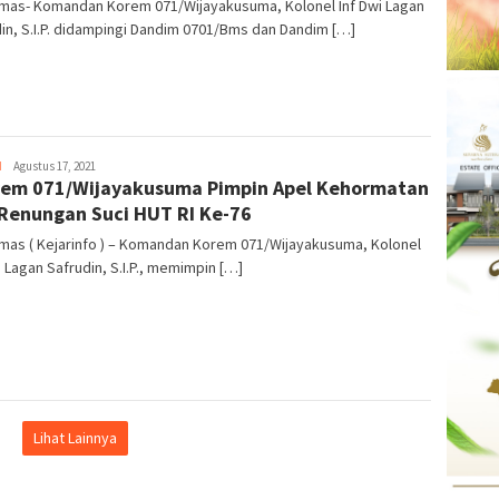
mas- Komandan Korem 071/Wijayakusuma, Kolonel Inf Dwi Lagan
in, S.I.P. didampingi Dandim 0701/Bms dan Dandim […]
H
Kejar
Agustus 17, 2021
em 071/Wijayakusuma Pimpin Apel Kehormatan
Info
Renungan Suci HUT RI Ke-76
mas ( Kejarinfo ) – Komandan Korem 071/Wijayakusuma, Kolonel
i Lagan Safrudin, S.I.P., memimpin […]
Lihat Lainnya