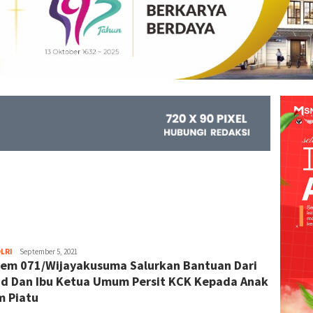
LRI
Kejar
September 5, 2021
em 071/Wijayakusuma Salurkan Bantuan Dari
Info
d Dan Ibu Ketua Umum Persit KCK Kepada Anak
m Piatu