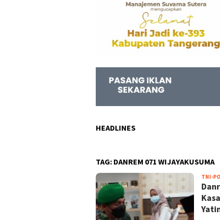
HEADLINES
TAG:
DANREM 071 WIJAYAKUSUMA
TNI-PO
Danr
Kasa
Yati