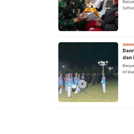
Banyu
Safrud
DAERA
Danr
dan 
Banyu
Inf Dw