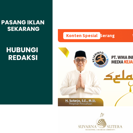
 Teken MoU Dengan BBPVP Serang
Konten Spesial
Warga Adukan Kades Bu