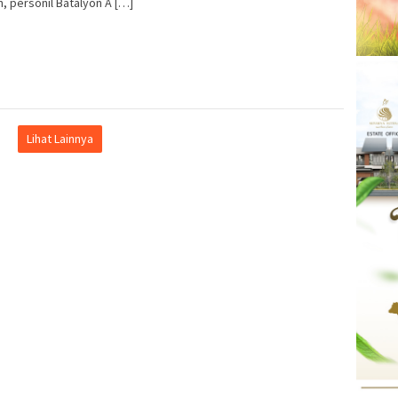
, personil Batalyon A […]
Lihat Lainnya