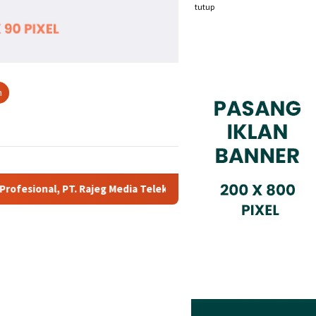
tutup
n
g Media Telekomunikasi Jadi Sorotan Pelanggan