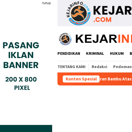
Loncat
tutup
ke
konten
PENDIDIKAN
KRIMINAL
HUKUM
TENTANG KAMI
Redaksi
Pedoman 
Warga Adukan Kades Buaran Bambu Atas Dugaan Pungutan Liar
Konten Spesial