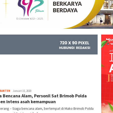
 BANTEN
Kejar
Januari 15, 2020
a Bencana Alam, Personil Sat Brimob Polda
Info
en intens asah kemampuan
Serang – Siaga bencana alam, bertempat di Mako Brimob Polda