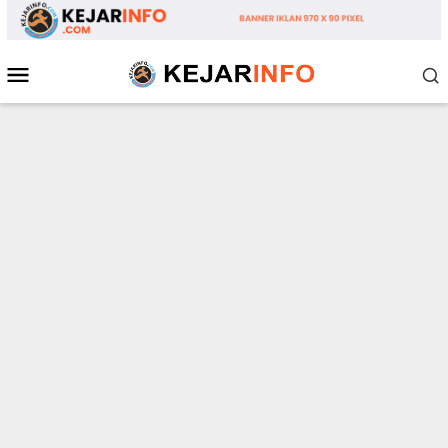
Loncat
ke
konten
Menu
Mobile