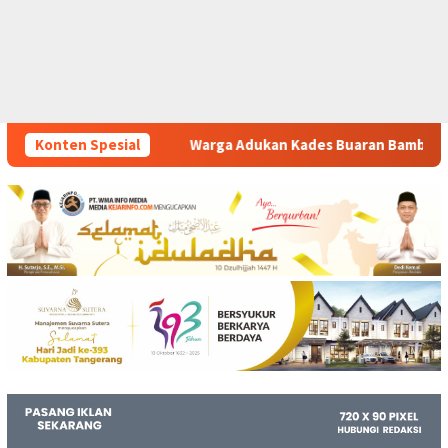
a Adukan Kades Buaran Bambu Atas Dugaan Pungutan Liar Peng
Konten Spesial