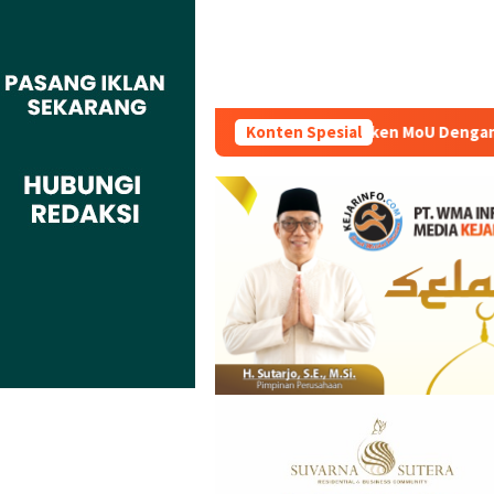
okai Indonesia Kompeten Teken MoU Dengan BBPVP Serang
Konten Spesial