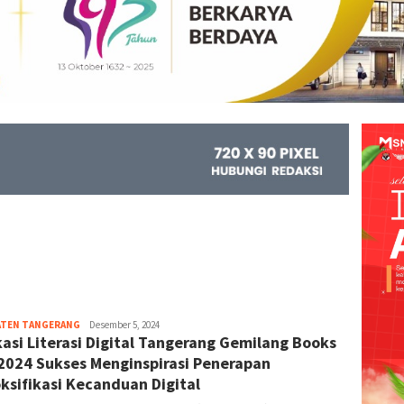
ATEN TANGERANG
Kejar
Desember 5, 2024
asi Literasi Digital Tangerang Gemilang Books
Info
 2024 Sukses Menginspirasi Penerapan
ksifikasi Kecanduan Digital