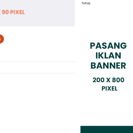
tutup
n