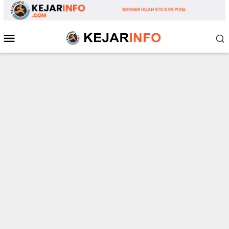
Loncat
ke
konten
Menu
Mobile