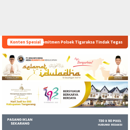
lsek Tigaraksa Tindak Tegas Peredaran Obat Ilegal, Dua Pelak
Konten Spesial