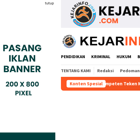
Loncat
tutup
ke
konten
PENDIDIKAN
KRIMINAL
HUKUM
TENTANG KAMI
Redaksi
Pedoman 
Industri Gyokai Indonesia Kompeten Teken MoU Dengan BBPVP Se
Konten Spesial