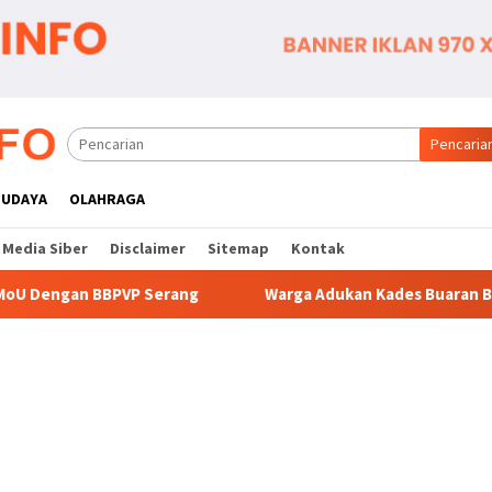
Pencaria
BUDAYA
OLAHRAGA
Media Siber
Disclaimer
Sitemap
Kontak
rang
Warga Adukan Kades Buaran Bambu Atas Dugaan Pun