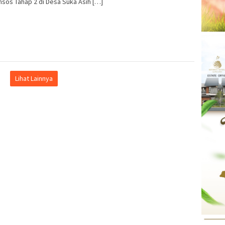
sos Tahap 2 di Desa Suka Asih […]
Lihat Lainnya