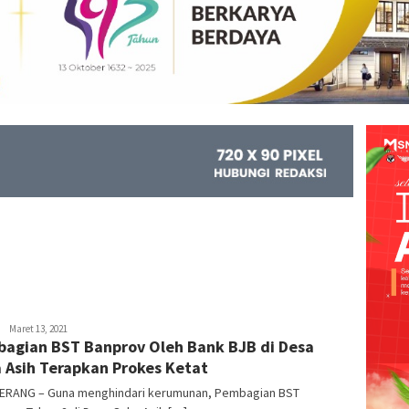
Kejar
Maret 13, 2021
agian BST Banprov Oleh Bank BJB di Desa
Info
 Asih Terapkan Prokes Ketat
RANG – Guna menghindari kerumunan, Pembagian BST