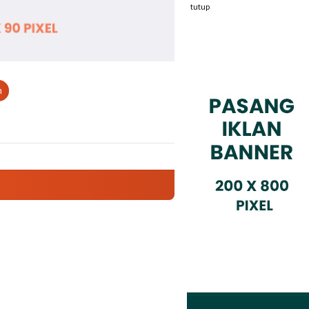
tutup
n