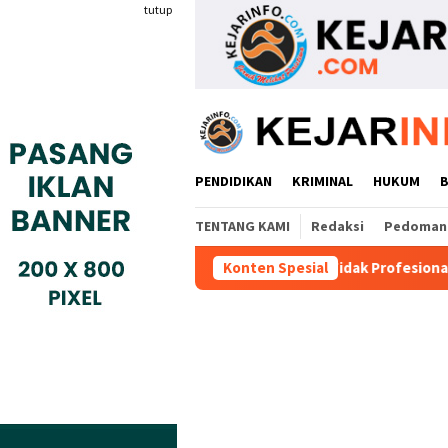
Loncat
tutup
ke
konten
PENDIDIKAN
KRIMINAL
HUKUM
TENTANG KAMI
Redaksi
Pedoman 
n PM 1
Dianggap Tidak Profesional, PT. Rajeg Media Tel
Konten Spesial