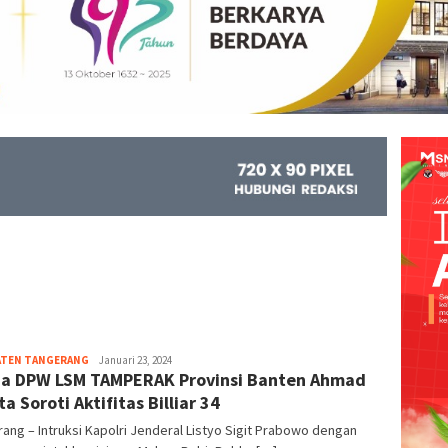
ATEN TANGERANG
Kejar
Januari 23, 2024
a DPW LSM TAMPERAK Provinsi Banten Ahmad
Info
a Soroti Aktifitas Billiar 34
ang – Intruksi Kapolri Jenderal Listyo Sigit Prabowo dengan