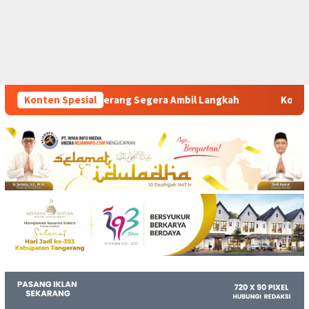
era Ambil Langkah
Konten Spesial
Komitmen Polsek Tigaraksa Tindak T