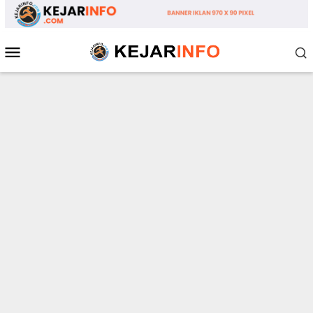
Loncat
ke
konten
Menu
Mobile