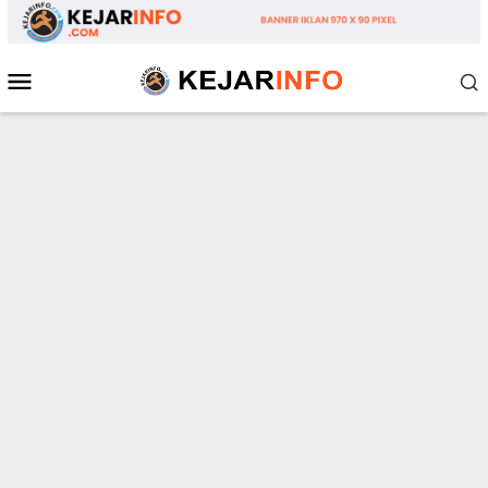
Loncat
ke
konten
Menu
Mobile