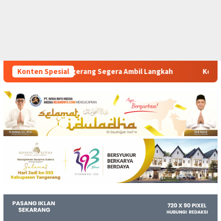
gera Ambil Langkah
Konten Spesial
Komitmen Polsek Tigaraksa Tindak 