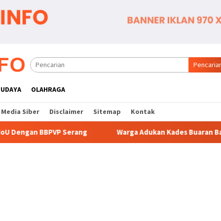
Pencaria
BUDAYA
OLAHRAGA
Media Siber
Disclaimer
Sitemap
Kontak
ang
Warga Adukan Kades Buaran Bambu Atas Dugaan Pung