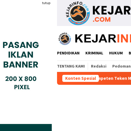
Loncat
tutup
ke
konten
PENDIDIKAN
KRIMINAL
HUKUM
TENTANG KAMI
Redaksi
Pedoman 
Industri Gyokai Indonesia Kompeten Teken MoU Dengan BBPVP Ser
Konten Spesial