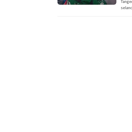
Tange
selanc