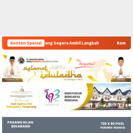
ra Ambil Langkah
Konten Spesial
Komitmen Polsek Tigaraksa Tindak Te