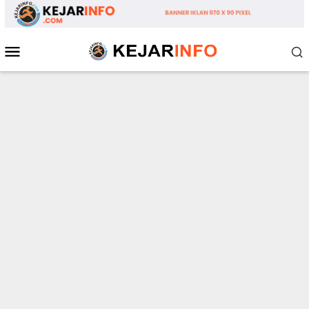
Loncat
ke
konten
Menu
Mobile