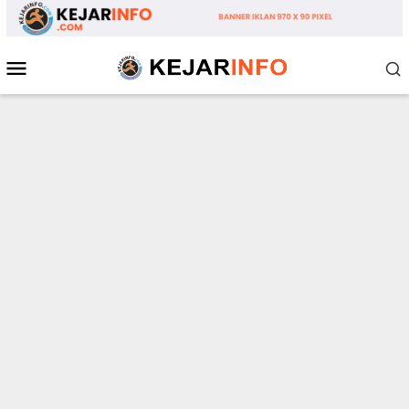
Loncat
ke
konten
Menu
Mobile