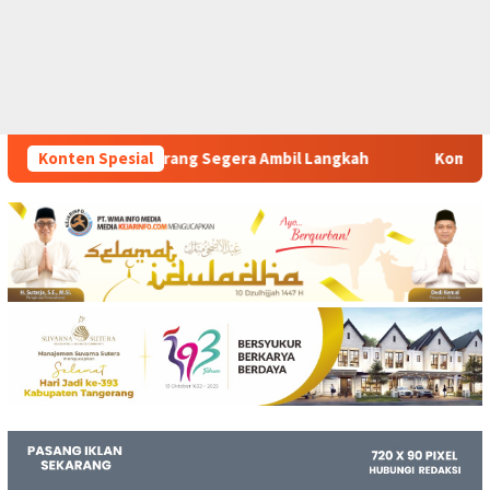
era Ambil Langkah
Konten Spesial
Komitmen Polsek Tigaraksa Tindak Te