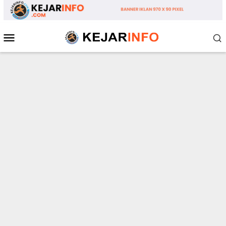
Loncat
ke
konten
Menu
Mobile